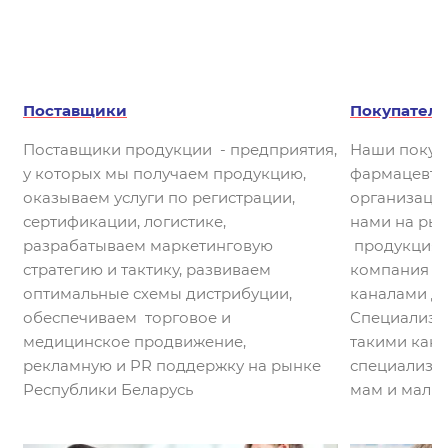
Поставщики
Покупател
Поставщики продукции - предприятия,
Наши покупа
у которых мы получаем продукцию,
фармацевти
оказываем услуги по регистрации,
организации
сертификации, логистике,
нами на рын
разрабатываем маркетинговую
продукция 
стратегию и тактику, развиваем
компания со
оптимальные схемы дистрибуции,
каналами Ди
обеспечиваем торговое и
Специализи
медицинское продвижение,
такими как 
рекламную и PR поддержку на рынке
специализи
Республики Беларусь
мам и малы