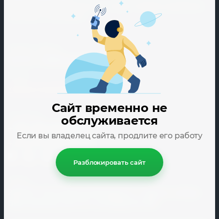
Вы можете связаться с нами любым удобным
для вас способом
График работы
Пн-Пт: с 09:00 до 17:00
Почта
vektan.marketing@gmail.com
Сайт временно не
Телефоны
обслуживается
+375 (29) 186-45-11
Если вы владелец сайта, продлите его работу
+375 (17) 362-85-53
Разблокировать сайт
Адрес
220070, Республика Беларусь, г. Минск, улица
Ваупшасова, дом 10, помещение 160