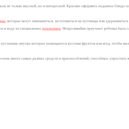
была не только вкусной, но и интересной. Красиво оформить поданное блюдо 
ики
, которые могут завязываться, застегиваться на пуговицы или удерживать
ок и воду из специальных
поильников
. Непроливайки приучают ребенка быть с
пустышки, внутрь которых помещаются кусочки фруктов или ягод, чтобы мал
 очень много самых разных средств и приспособлений, способных упростить 