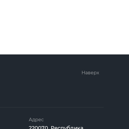
Наверх
Адрес
220070, Республика