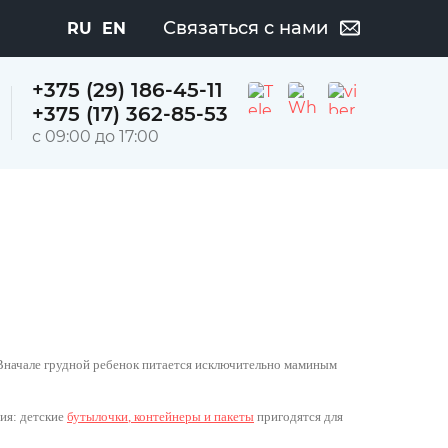
Связаться с нами
RU
EN
+375 (29) 186-45-11
+375 (17) 362-85-53
с 09:00 до 17:00
 Вначале грудной ребенок питается исключительно маминым
ния: детские
бутылочк
и
,
контейнеры и пакеты
пригодятся для