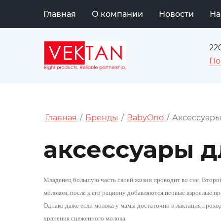
Главная
О компании
Новости
На
22
По
Главная
/
Бренды
/
BabyOno
/
Аксессуар
аксессуары 
Младенец большую часть своей жизни проводит во сне. Второй
молоком, после к его рациону добавляются первые взрослые 
Однако даже если молока у мамы достаточно и лактация проход
хранения сцеженного молока.