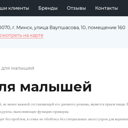
ши клиенты
Бренды
Отзывы
Контакты
0070, г. Минск, улица Ваупшасова, 10, помещение 160
смотреть на карте
ы для малышей
для малышей
, не менее важной составляющей его дневного режима, является прием пищи.
продукты, выполняющие функцию прикорма.
ит без проблем, в семье не обойтись без специальных аксессуаров для кормле