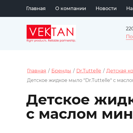
Главная
О компании
Новости
На
22
По
Главная
/
Бренды
/
Dr.Tuttelle
/
Детская ко
Детское жидкое мыло "Dr.Tuttelle" с масл
Детское жидко
с маслом мин